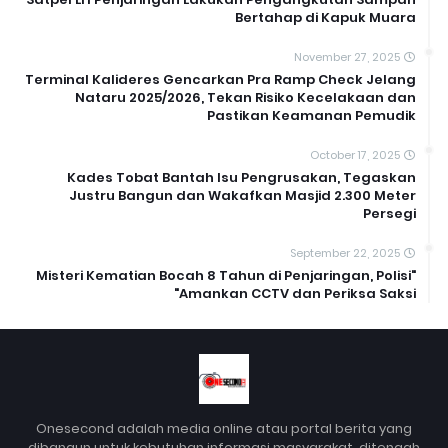
Bertahap di Kapuk Muara
November 27, 2025
Terminal Kalideres Gencarkan Pra Ramp Check Jelang
Nataru 2025/2026, Tekan Risiko Kecelakaan dan
Pastikan Keamanan Pemudik
October 17, 2025
Kades Tobat Bantah Isu Pengrusakan, Tegaskan
Justru Bangun dan Wakafkan Masjid 2.300 Meter
Persegi
September 22, 2025
"Misteri Kematian Bocah 8 Tahun di Penjaringan, Polisi
Amankan CCTV dan Periksa Saksi"
Onesecond adalah media online atau portal berita yang
dibangun untuk kebutuhan informasi masyarakat, ditengah