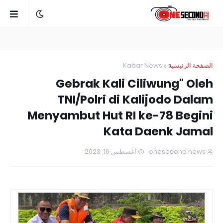
Kabar News
الصفحة الرئيسية
Gebrak Kali Ciliwung" Oleh
TNI/Polri di Kalijodo Dalam
Menyambut Hut RI ke-78 Begini
Kata Daenk Jamal
أغسطس 16, 2023
onesecond news