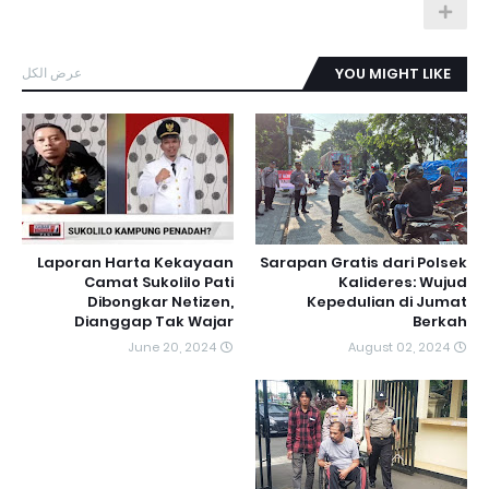
عرض الكل
YOU MIGHT LIKE
Laporan Harta Kekayaan
Sarapan Gratis dari Polsek
Camat Sukolilo Pati
Kalideres: Wujud
Dibongkar Netizen,
Kepedulian di Jumat
Dianggap Tak Wajar
Berkah
June 20, 2024
August 02, 2024