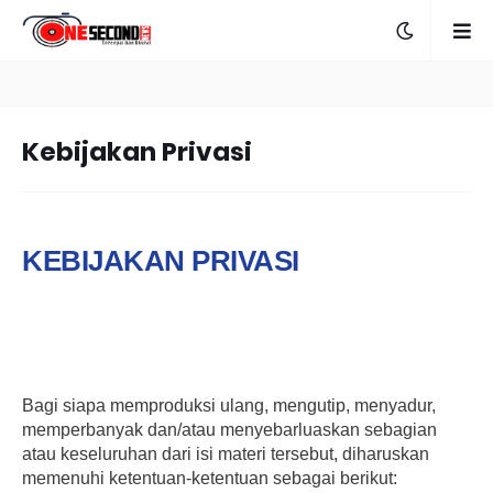
Kebijakan Privasi
KEBIJAKAN PRIVASI
|
O
C
T
O
B
E
Bagi siapa memproduksi ulang, mengutip, menyadur,
R
memperbanyak dan/atau menyebarluaskan sebagian
2
7
atau keseluruhan dari isi materi tersebut, diharuskan
,
memenuhi ketentuan-ketentuan sebagai berikut:
2
0