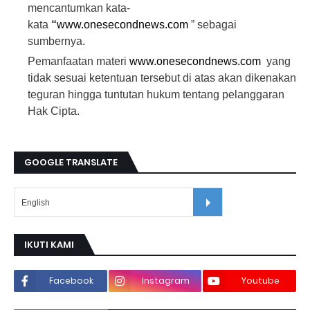
mencantumkan kata-
E
R
kata
“
www.onesecondnews.com
” sebagai
I
T
sumbernya.
A
(
Pemanfaatan materi
www.onesecondnews.com
yang
T
tidak sesuai ketentuan tersebut di atas akan dikenakan
E
K
teguran hingga tuntutan hukum tentang pelanggaran
S
,
Hak Cipta.
F
O
T
O
,
GOOGLE TRANSLATE
V
I
D
E
O
,
L
O
G
IKUTI KAMI
O
)
Y
Facebook
Instagram
Youtube
A
N
G
T