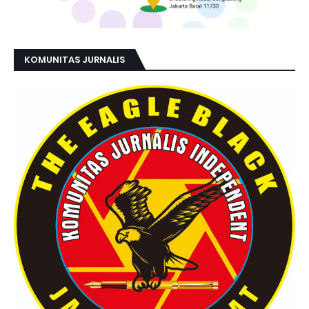
O
M
E
R
S
I
KOMUNITAS JURNALIS
A
L
.
B
A
G
I
S
I
A
P
A
S
A
J
A
Y
A
N
G
B
E
R
M
A
K