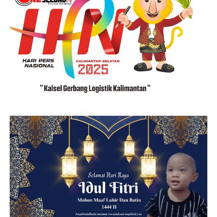
S
E
C
O
N
D
N
E
W
S
.
C
O
M
D
I
L
I
N
D
U
N
G
I
U
N
D
A
N
G
-