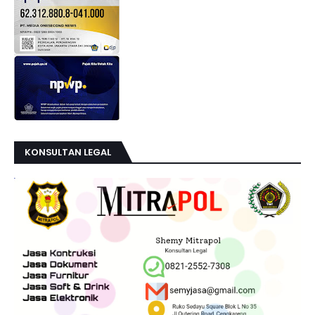
U
U
N
T
U
K
K
E
P
E
R
L
U
A
N
KONSULTAN LEGAL
R
E
F
E
R
E
N
S
I
D
A
N
N
O
N
-
K