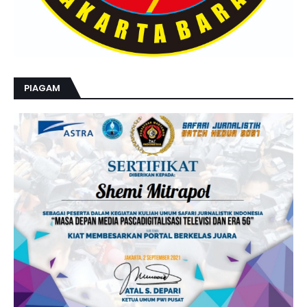
S
U
D
M
E
M
A
N
F
PIAGAM
A
A
T
K
A
N
M
A
T
E
R
I
W
W
W
.
O
N
E
S
E
C