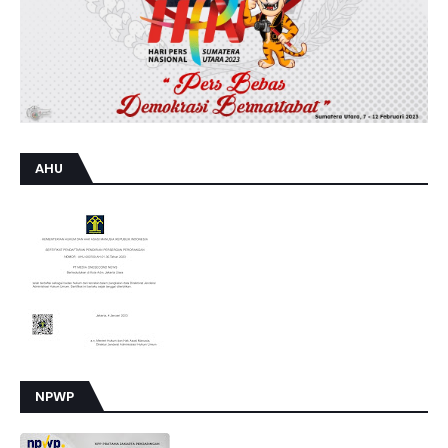
E
B
U
T
B
E
B
A
S
D
I
AHU
M
A
N
F
A
A
T
K
A
N
O
L
E
H
I
N
D
NPWP
I
V
I
D