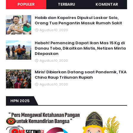
POPULER
TERBARU
KOMENTAR
E
R
D
A
Habib dan Kapolres Dipukul Laskar Solo,
P
Orang Tua Pengantin Masuk Rumah Sakit
A
T
Agustus 10, 2020
D
A
L
Heboh! Pemancing Dapat Ikan Mas 15 Kg di
A
Danau Toba, Dikaitkan Mistis, Netizen Minta
M
Dilepaskan
S
E
Agustus 10, 2020
L
U
R
Miris! Dibiarkan Datang saat Pandemik, TKA
U
China Raup Triliunan Rupiah
H
S
Agustus 10, 2020
I
T
U
S
HPN 2025
W
W
W
.
O
N
E