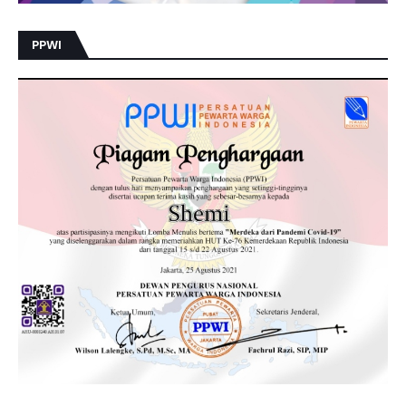
O
N
D
PPWI
N
E
W
S
.
C
O
M
D
E
N
G
A
N
C
A
R
A