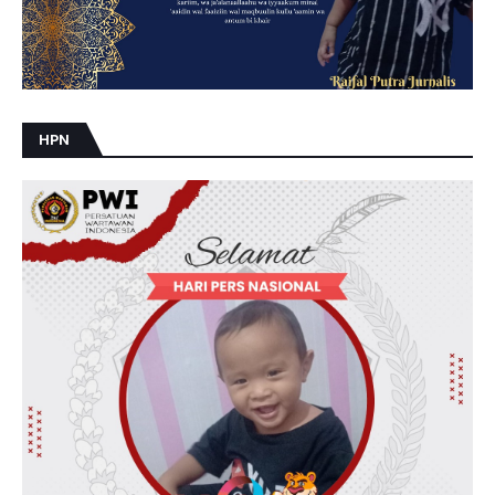
U
N
D
A
N
G
H
A
HPN
K
C
I
P
T
A
.
S
E
L
U
R
U
H
M
A
T
E
R
I
T
E
R
S