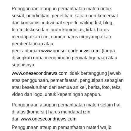
1
7
Penggunaan ataupun pemanfaatan materi untuk
B
sosial, pendidikan, penelitian, kajian non-komersial
Y
D
dan konsumsi individual seperti
mailing-list
, blog,
I
M
forum diskusi dan forum komunitas, tidak harus
E
mendapatkan izin, namun harus menyampaikan
N
S
pemberitahuan atau
S
E
pencantuman
www.onesecondenews.com
(tanpa
L
U
disingkat) guna menghindari penyalahgunaan atau
R
sejenisnya.
U
H
www.onesecondnews.com
tidak bertanggung jawab
M
A
atas penggunaan, pemanfaatan, pengutipan sebagian
T
E
atau keseluruhan dari semua artikel, berita, foto, teks,
R
video dan logo, untuk kepentingan apapun.
I
A
R
Penggunaan ataupun pemanfaatan materi selain hal
T
I
di atas (komersil) harus mendapat izin
K
dari
www.onesecondnews.com
E
L
Penggunaan ataupun pemanfaatan materi wajib
/
B