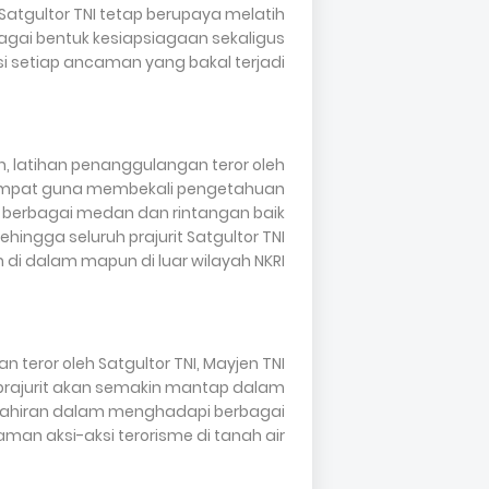
Satgultor TNI tetap berupaya melatih
gai bentuk kesiapsiagaan sekaligus
 setiap ancaman yang bakal terjadi.
, latihan penanggulangan teror oleh
i tempat guna membekali pengetahuan
l berbagai medan dan rintangan baik
hingga seluruh prajurit Satgultor TNI
di dalam mapun di luar wilayah NKRI.
teror oleh Satgultor TNI, Mayjen TNI
prajurit akan semakin mantap dalam
ahiran dalam menghadapi berbagai
man aksi-aksi terorisme di tanah air.