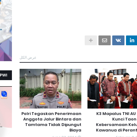
عرض الكل
PWI
Polri Tegaskan Penerimaan
K3 Mapalus TNI AU
Anggota Jalur Bintara dan
Kunci Taon
Tamtama Tidak Dipungut
Kebersamaan Kel
Biaya
Kawanua di Peran