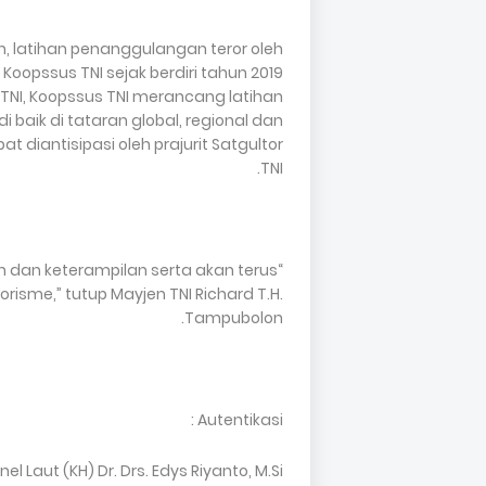
n, latihan penanggulangan teror oleh
 Koopssus TNI sejak berdiri tahun 2019
r TNI, Koopssus TNI merancang latihan
baik di tataran global, regional dan
 diantisipasi oleh prajurit Satgultor
TNI.
 dan keterampilan serta akan terus
risme,” tutup Mayjen TNI Richard T.H.
Tampubolon.
Autentikasi :
 Laut (KH) Dr. Drs. Edys Riyanto, M.Si.