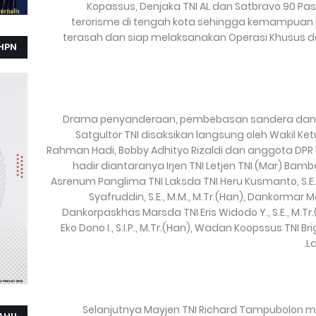
Kopassus, Denjaka TNI AL dan Satbravo 90 Pa
terorisme di tengah kota sehingga kemampuan pr
terasah dan siap melaksanakan Operasi Khusus 
HPN
Drama penyanderaan, pembebasan sandera dan p
Satgultor TNI disaksikan langsung oleh Wakil Ket
Rahman Hadi, Bobby Adhityo Rizaldi dan anggota DPR 
hadir diantaranya Irjen TNI Letjen TNI (Mar) Bamba
Asrenum Panglima TNI Laksda TNI Heru Kusmanto, S.E.
Syafruddin, S.E., M.M., M.Tr.(Han), Dankormar 
Dankorpaskhas Marsda TNI Eris Widodo Y., S.E., M.Tr
Eko Dono I., S.I.P., M.Tr.(Han), Wadan Koopssus TNI
L
Selanjutnya Mayjen TNI Richard Tampubolon m