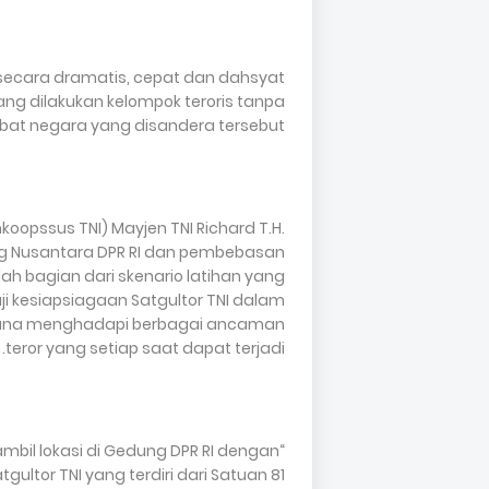
 secara dramatis, cepat dan dahsyat
g dilakukan kelompok teroris tanpa
bat negara yang disandera tersebut.
opssus TNI) Mayjen TNI Richard T.H.
 Nusantara DPR RI dan pembebasan
lah bagian dari skenario latihan yang
ji kesiapsiagaan Satgultor TNI dalam
guna menghadapi berbagai ancaman
teror yang setiap saat dapat terjadi.
ambil lokasi di Gedung DPR RI dengan
gultor TNI yang terdiri dari Satuan 81