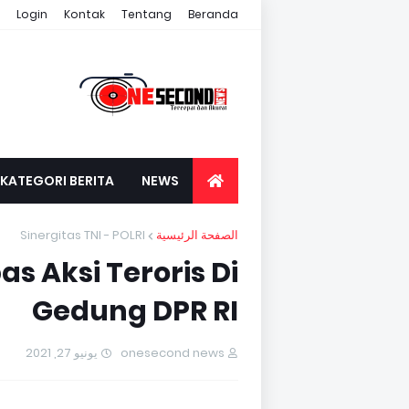
Login
Kontak
Tentang
Beranda
KATEGORI BERITA
NEWS
Sinergitas TNI - POLRI
الصفحة الرئيسية
s Aksi Teroris Di
Gedung DPR RI
يونيو 27, 2021
onesecond news