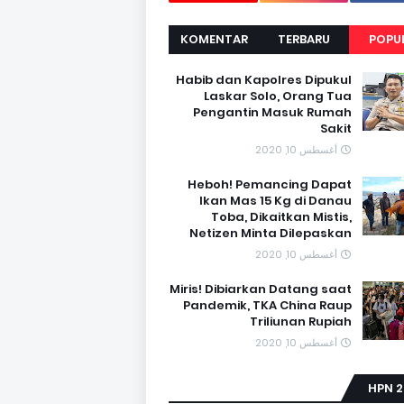
m
KOMENTAR
TERBARU
POPU
Habib dan Kapolres Dipukul
Laskar Solo, Orang Tua
Pengantin Masuk Rumah
Sakit
أغسطس 10, 2020
Heboh! Pemancing Dapat
Ikan Mas 15 Kg di Danau
Toba, Dikaitkan Mistis,
Netizen Minta Dilepaskan
أغسطس 10, 2020
Miris! Dibiarkan Datang saat
Pandemik, TKA China Raup
Triliunan Rupiah
أغسطس 10, 2020
HPN 2