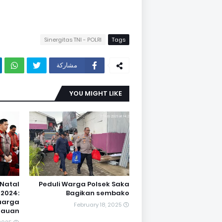
Sinergitas TNI - POLRI
Tags
مشاركة
YOU MIGHT LIKE
 Natal
Peduli Warga Polsek Saka
 2024:
Bagikan sembako
uarga
February 18, 2025
tauan