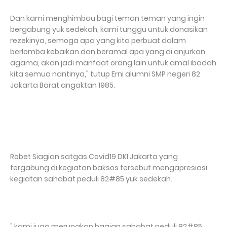
Dan kami menghimbau bagi teman teman yang ingin
bergabung yuk sedekah, kami tunggu untuk donasikan
rezekinya, semoga apa yang kita perbuat dalam
berlomba kebaikan dan beramal apa yang di anjurkan
agama, akan jadi manfaat orang lain untuk amal ibadah
kita semua nantinya," tutup Erni alumni SMP negeri 82
Jakarta Barat angaktan 1985.
Robet Siagian satgas Covid19 DKI Jakarta yang
tergabung di kegiatan baksos tersebut mengapresiasi
kegiatan sahabat peduli 82#85 yuk sedekah.
" kami juga merupakan bagian sahabat peduli 82#85,